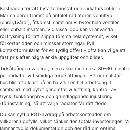
Kostnaden för att byta termostat och radiatorventiler i
Marma beror främst på antalet radiatorer, ventiltyp
(enrör/tvårör), åtkomst, samt om vi byter hela ventilen
eller enbart insatsen. Vid vissa jobb kan vi använda
rörfrysning för att slippa tömma hela systemet, vilket
förkortar tiden och minskar störningar. Fyll i
kontaktformuläret för en tydlig offert – ofta kan vi ge ett
fast pris efter några enkla uppgifter och bilder.
Tidsåtgången varierar, men räkna med cirka 30–60 minuter
per radiator vid smidiga förutsättningar. Ett normalstort
hus blir ofta klart på en halv till en hel arbetsdag. I
samband med bytet genomför vi luftning, kontroll av
tryck, funktionsprov och grundläggande injustering
(förinställning) så att varje radiator får rätt flöde.
Du kan nyttja ROT-avdrag på arbetskostnaden om
villkoren uppfylls, vilket sänker den totala investeringen. Vi
lämnar tydlig dokumentation och ger råd om optimal