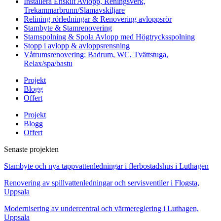
Installera Enskilt Avlopp, Reningsverk,
Trekammarbrunn/Slamavskiljare
Relining rörledningar & Renovering avloppsrör
Stambyte & Stamrenovering
Stamspolning & Spola Avlopp med Högtrycksspolning
Stopp i avlopp & avloppsrensning
Våtrumsrenovering: Badrum, WC, Tvättstuga,
Relax/spa/bastu
Projekt
Blogg
Offert
Projekt
Blogg
Offert
Senaste projekten
Stambyte och nya tappvattenledningar i flerbostadshus i Luthagen
Renovering av spillvattenledningar och servisventiler i Flogsta,
Uppsala
Modernisering av undercentral och värmereglering i Luthagen,
Uppsala