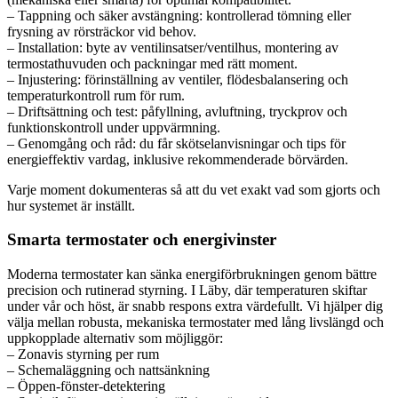
– Tappning och säker avstängning: kontrollerad tömning eller
frysning av rörsträckor vid behov.
– Installation: byte av ventilinsatser/ventilhus, montering av
termostathuvuden och packningar med rätt moment.
– Injustering: förinställning av ventiler, flödesbalansering och
temperaturkontroll rum för rum.
– Driftsättning och test: påfyllning, avluftning, tryckprov och
funktionskontroll under uppvärmning.
– Genomgång och råd: du får skötselanvisningar och tips för
energieffektiv vardag, inklusive rekommenderade börvärden.
Varje moment dokumenteras så att du vet exakt vad som gjorts och
hur systemet är inställt.
Smarta termostater och energivinster
Moderna termostater kan sänka energiförbrukningen genom bättre
precision och rutinerad styrning. I Läby, där temperaturen skiftar
under vår och höst, är snabb respons extra värdefullt. Vi hjälper dig
välja mellan robusta, mekaniska termostater med lång livslängd och
uppkopplade alternativ som möjliggör:
– Zonavis styrning per rum
– Schemaläggning och nattsänkning
– Öppen-fönster-detektering