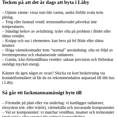
Tecken på att det är dags att byta i Läby
– Ojämn värme: vissa rum blir varma, andra förblir svala trots
påslag.
– Trög eller fastnad ventil: termostathuvudet påverkar inte
temperaturen.
– Ständigt behov av avluftning: tyder ofta på problem i flödet eller
slitna ventiler.
– Knäpp och sus i elementen: kan bero på fel flöde eller slitna
insatser.
– Höga värmekostnader trots “normal” användning: ofta en följd av
övertemperatur och obalanserade radiatorer.
– Gamla, icke-förinställbara ventiler: saknar precision och förbrukar
onödigt mycket energi.
Känner du igen något av ovan? Skicka en kort beskrivning via
kontaktformuläret så får du en rekommendation anpassad till ditt hus
i Läby.
Så går ett fackmannamässigt byte till
– Förstudie på plats eller via underlag: vi kartlägger radiatorer,
rörsystem (ett- eller tvårör), värmekälla och nuvarande komponenter.
– Val av komponenter: vi matchar ventilhus, insatser och termostater
(mekaniska eller smarta) för optimal kompatibilitet.