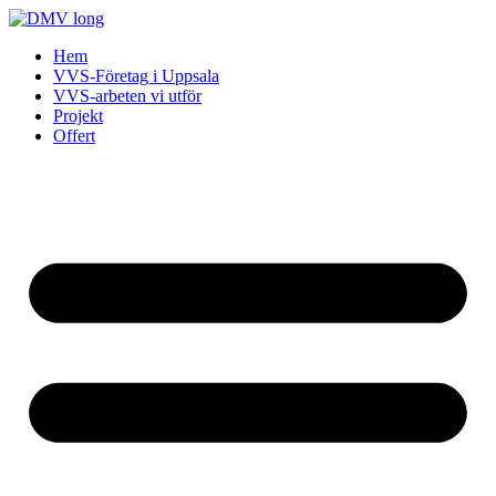
Skip
to
Hem
content
VVS-Företag i Uppsala
VVS-arbeten vi utför
Projekt
Offert