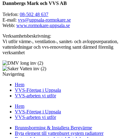
Dannbergs Mark och VVS AB
Telefon:
08-502 48 637
E-mail:
vvs@uppsala-rormokare.se
Webb:
www.rormokare-uppsala.se
Verksamhetsbeskrivning:
Vi utför värme-, ventilation-, sanitet- och avloppsreparation,
vattenledningar och vvs-renovering samt därmed förenlig
verksamhet
Navigering
Hem
VVS-Företag i Uppsala
VVS-arbeten vi utför
Hem
VVS-Företag i Uppsala
VVS-arbeten vi utför
Brunnsborrning & Installera Bergvärme
Byta element till vattenburet system radiatorer