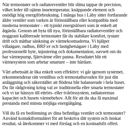
När termostater och radiatorventiler blir slitna tappar de precision,
vilket leder till ojämn innetemperatur, knäppande element och
onödigt hög energiförbrukning. I många hus i Läby sitter fortfarande
äldre ventiler som varken är förinställbara eller kompatibla med
moderna termostater – ett typiskt energislöseri som är enkelt att
åtgärda. Genom att byta till nya, förinställbara radiatorventiler och
noggrant kalibrerade termostater får du stabilare komfort, tystare
drift och mätbar sänkning av värmekostnaderna. Vi hjälper
villaägare, radhus, BRF:er och fastighetsägare i Läby med
professionellt byte, injustering och dokumentation, oavsett om du
har värmepump, fjärrvärme eller panna. Resultatet blir ett
värmesystem som arbetar smartare – inte hårdare.
Vårt arbetssätt är lika enkelt som effektivt: vi går igenom systemet,
rekommenderar rätt ventilhus och termostathuvuden för just din
anläggning och säkerställer att flödena blir balanserade i hela huset.
Du får rådgivning kring val av traditionella eller smarta termostater
och vi tar hänsyn till ettrörs- eller tvårörssystem, radiatorernas
kapacitet och husets värmebehov. Allt för att du ska få maximal
prestanda med minsta möjliga energiåtgång.
Vill du få en bedömning av dina befintliga ventiler och termostater?
Använd kontaktformuläret för att beskriva ditt system och önskat
resultat, så återkommer vi med förslag och en kostnadsfri offert.