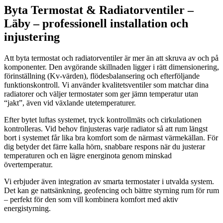
Byta Termostat & Radiatorventiler –
Läby – professionell installation och
injustering
Att byta termostat och radiatorventiler är mer än att skruva av och på
komponenter. Den avgörande skillnaden ligger i rätt dimensionering,
förinställning (Kv-värden), flödesbalansering och efterföljande
funktionskontroll. Vi använder kvalitetsventiler som matchar dina
radiatorer och väljer termostater som ger jämn temperatur utan
“jakt”, även vid växlande utetemperaturer.
Efter bytet luftas systemet, tryck kontrollmäts och cirkulationen
kontrolleras. Vid behov finjusteras varje radiator så att rum längst
bort i systemet får lika bra komfort som de närmast värmekällan. För
dig betyder det färre kalla hörn, snabbare respons när du justerar
temperaturen och en lägre energinota genom minskad
övertemperatur.
Vi erbjuder även integration av smarta termostater i utvalda system.
Det kan ge nattsänkning, geofencing och bättre styrning rum för rum
– perfekt för den som vill kombinera komfort med aktiv
energistyrning.