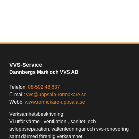
VVS-Service
Dannbergs Mark och VVS AB
Telefon:
08-502 48 637
E-mail:
vvs@uppsala-rormokare.se
Webb:
www.rormokare-uppsala.se
Verksamhetsbeskrivning:
Vi utför värme-, ventilation-, sanitet- och
avloppsreparation, vattenledningar och vvs-renovering
samt därmed förenlig verksamhet