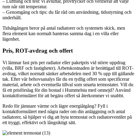
– Luftning och test: vi avluftar, provtrycker och verifierar att varje
rum når rätt temperatur.
– Genomgång och tips: du får råd om användning, tidsstyrning och
underhåll.
Tidsåtgången beror på antal radiatorer och systemets skick, men
flera element kan normalt hanteras samma dag i en villa eller
lägenhet.
Pris, ROT-avdrag och offert
Vi lämnar fast pris per radiator eller paketpris vid större uppdrag
(villa, BRF och fastigheter). Arbetskostnaden är berättigad till ROT-
avdrag, vilket normalt sänker arbetsdelen med 30 % upp till gällande
tak. Efter vår behovsanalys får du en tydlig offert som specificerar
material, arbete och eventuella tillval som smarta termostater. Vill du
få ett prisförslag för din bostad i Hummelsta med omnejd? Använd
kontaktformuläret för att begära offert så återkommer vi snabbt.
Redo för jämnare värme och lägre energiåtgång? Fyll i
kontaktformuläret med några rader om din anläggning och antal
radiatorer, så hjälper vi dig att byta termostat och radiatorventiler på
ett tryggt, effektivt och långsiktigt sätt.