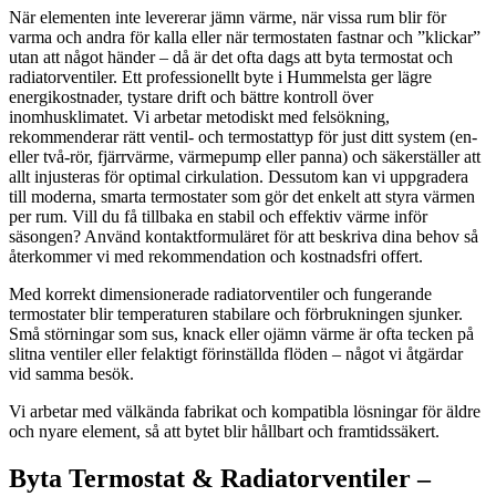
När elementen inte levererar jämn värme, när vissa rum blir för
varma och andra för kalla eller när termostaten fastnar och ”klickar”
utan att något händer – då är det ofta dags att byta termostat och
radiatorventiler. Ett professionellt byte i Hummelsta ger lägre
energikostnader, tystare drift och bättre kontroll över
inomhusklimatet. Vi arbetar metodiskt med felsökning,
rekommenderar rätt ventil- och termostattyp för just ditt system (en-
eller två-rör, fjärrvärme, värmepump eller panna) och säkerställer att
allt injusteras för optimal cirkulation. Dessutom kan vi uppgradera
till moderna, smarta termostater som gör det enkelt att styra värmen
per rum. Vill du få tillbaka en stabil och effektiv värme inför
säsongen? Använd kontaktformuläret för att beskriva dina behov så
återkommer vi med rekommendation och kostnadsfri offert.
Med korrekt dimensionerade radiatorventiler och fungerande
termostater blir temperaturen stabilare och förbrukningen sjunker.
Små störningar som sus, knack eller ojämn värme är ofta tecken på
slitna ventiler eller felaktigt förinställda flöden – något vi åtgärdar
vid samma besök.
Vi arbetar med välkända fabrikat och kompatibla lösningar för äldre
och nyare element, så att bytet blir hållbart och framtidssäkert.
Byta Termostat & Radiatorventiler –