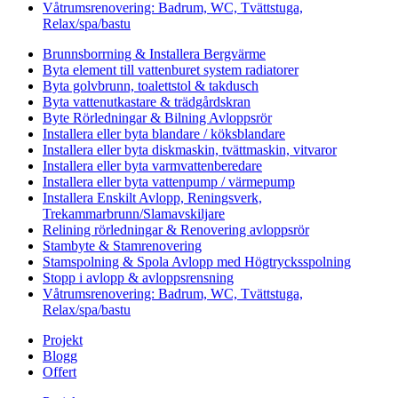
Våtrumsrenovering: Badrum, WC, Tvättstuga,
Relax/spa/bastu
Brunnsborrning & Installera Bergvärme
Byta element till vattenburet system radiatorer
Byta golvbrunn, toalettstol & takdusch
Byta vattenutkastare & trädgårdskran
Byte Rörledningar & Bilning Avloppsrör
Installera eller byta blandare / köksblandare
Installera eller byta diskmaskin, tvättmaskin, vitvaror
Installera eller byta varmvattenberedare
Installera eller byta vattenpump / värmepump
Installera Enskilt Avlopp, Reningsverk,
Trekammarbrunn/Slamavskiljare
Relining rörledningar & Renovering avloppsrör
Stambyte & Stamrenovering
Stamspolning & Spola Avlopp med Högtrycksspolning
Stopp i avlopp & avloppsrensning
Våtrumsrenovering: Badrum, WC, Tvättstuga,
Relax/spa/bastu
Projekt
Blogg
Offert