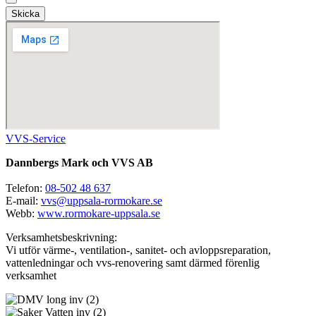
Skicka
VVS-Service
Dannbergs Mark och VVS AB
Telefon:
08-502 48 637
E-mail:
vvs@uppsala-rormokare.se
Webb:
www.rormokare-uppsala.se
Verksamhetsbeskrivning:
Vi utför värme-, ventilation-, sanitet- och avloppsreparation,
vattenledningar och vvs-renovering samt därmed förenlig
verksamhet