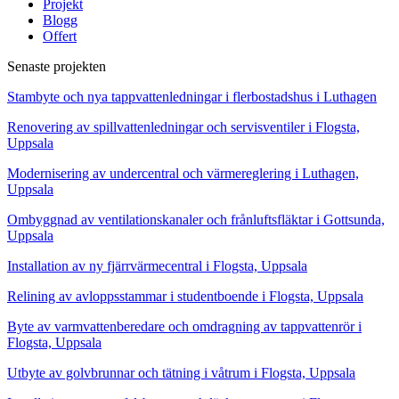
Projekt
Blogg
Offert
Senaste projekten
Stambyte och nya tappvattenledningar i flerbostadshus i Luthagen
Renovering av spillvattenledningar och servisventiler i Flogsta,
Uppsala
Modernisering av undercentral och värmereglering i Luthagen,
Uppsala
Ombyggnad av ventilationskanaler och frånluftsfläktar i Gottsunda,
Uppsala
Installation av ny fjärrvärmecentral i Flogsta, Uppsala
Relining av avloppsstammar i studentboende i Flogsta, Uppsala
Byte av varmvattenberedare och omdragning av tappvattenrör i
Flogsta, Uppsala
Utbyte av golvbrunnar och tätning i våtrum i Flogsta, Uppsala