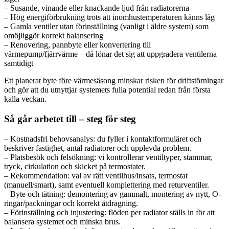
– Susande, vinande eller knackande ljud från radiatorerna
– Hög energiförbrukning trots att inomhustemperaturen känns låg
– Gamla ventiler utan förinställning (vanligt i äldre system) som
omöjliggör korrekt balansering
– Renovering, pannbyte eller konvertering till
värmepump/fjärrvärme – då lönar det sig att uppgradera ventilerna
samtidigt
Ett planerat byte före värmesäsong minskar risken för driftstörningar
och gör att du utnyttjar systemets fulla potential redan från första
kalla veckan.
Så går arbetet till – steg för steg
– Kostnadsfri behovsanalys: du fyller i kontaktformuläret och
beskriver fastighet, antal radiatorer och upplevda problem.
– Platsbesök och felsökning: vi kontrollerar ventiltyper, stammar,
tryck, cirkulation och skicket på termostater.
– Rekommendation: val av rätt ventilhus/insats, termostat
(manuell/smart), samt eventuell komplettering med returventiler.
– Byte och tätning: demontering av gammalt, montering av nytt, O-
ringar/packningar och korrekt åtdragning.
– Förinställning och injustering: flöden per radiator ställs in för att
balansera systemet och minska brus.