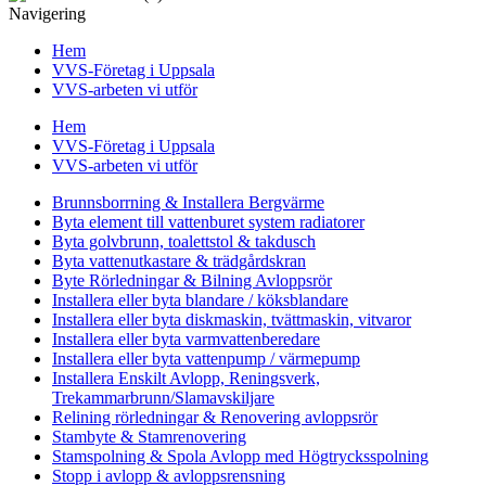
Navigering
Hem
VVS-Företag i Uppsala
VVS-arbeten vi utför
Hem
VVS-Företag i Uppsala
VVS-arbeten vi utför
Brunnsborrning & Installera Bergvärme
Byta element till vattenburet system radiatorer
Byta golvbrunn, toalettstol & takdusch
Byta vattenutkastare & trädgårdskran
Byte Rörledningar & Bilning Avloppsrör
Installera eller byta blandare / köksblandare
Installera eller byta diskmaskin, tvättmaskin, vitvaror
Installera eller byta varmvattenberedare
Installera eller byta vattenpump / värmepump
Installera Enskilt Avlopp, Reningsverk,
Trekammarbrunn/Slamavskiljare
Relining rörledningar & Renovering avloppsrör
Stambyte & Stamrenovering
Stamspolning & Spola Avlopp med Högtrycksspolning
Stopp i avlopp & avloppsrensning