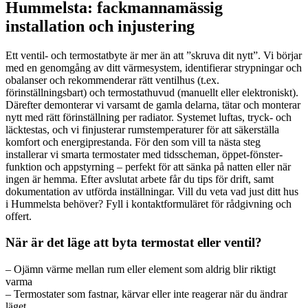
Hummelsta: fackmannamässig
installation och injustering
Ett ventil- och termostatbyte är mer än att ”skruva dit nytt”. Vi börjar
med en genomgång av ditt värmesystem, identifierar strypningar och
obalanser och rekommenderar rätt ventilhus (t.ex.
förinställningsbart) och termostathuvud (manuellt eller elektroniskt).
Därefter demonterar vi varsamt de gamla delarna, tätar och monterar
nytt med rätt förinställning per radiator. Systemet luftas, tryck- och
läcktestas, och vi finjusterar rumstemperaturer för att säkerställa
komfort och energiprestanda. För den som vill ta nästa steg
installerar vi smarta termostater med tidsscheman, öppet-fönster-
funktion och appstyrning – perfekt för att sänka på natten eller när
ingen är hemma. Efter avslutat arbete får du tips för drift, samt
dokumentation av utförda inställningar. Vill du veta vad just ditt hus
i Hummelsta behöver? Fyll i kontaktformuläret för rådgivning och
offert.
När är det läge att byta termostat eller ventil?
– Ojämn värme mellan rum eller element som aldrig blir riktigt
varma
– Termostater som fastnar, kärvar eller inte reagerar när du ändrar
läget