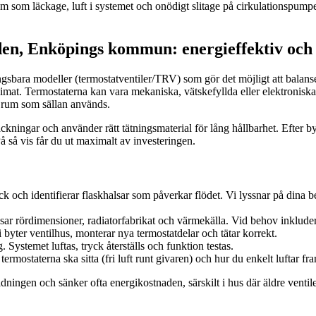
som läckage, luft i systemet och onödigt slitage på cirkulationspumpen.
dden, Enköpings kommun: energieffektiv oc
ngsbara modeller (termostatventiler/TRV) som gör det möjligt att balanse
mat. Termostaterna kan vara mekaniska, vätskefyllda eller elektroniska/s
er rum som sällan används.
ckningar och använder rätt tätningsmaterial för lång hållbarhet. Efter byte
så vis får du ut maximalt av investeringen.
k och identifierar flaskhalsar som påverkar flödet. Vi lyssnar på dina 
sar rördimensioner, radiatorfabrikat och värmekälla. Vid behov inkludera
 byter ventilhus, monterar nya termostatdelar och tätar korrekt.
g. Systemet luftas, tryck återställs och funktion testas.
mostaterna ska sitta (fri luft runt givaren) och hur du enkelt luftar fr
ningen och sänker ofta energikostnaden, särskilt i hus där äldre ventiler