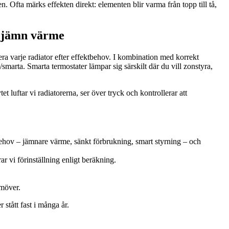
 Ofta märks effekten direkt: elementen blir varma från topp till tå,
h jämn värme
ra varje radiator efter effektbehov. I kombination med korrekt
marta. Smarta termostater lämpar sig särskilt där du vill zonstyra,
t luftar vi radiatorerna, ser över tryck och kontrollerar att
behov – jämnare värme, sänkt förbrukning, smart styrning – och
r vi förinställning enligt beräkning.
amöver.
 stått fast i många år.