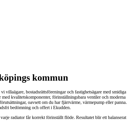
 Enköpings kommun
r vi villaägare, bostadsrättsföreningar och fastighetsägare med smidiga
 med kvalitetskomponenter, förinställningsbara ventiler och moderna
 förutsättningar, oavsett om du har fjärrvärme, värmepump eller panna.
tnadsfri bedömning och offert i Ekudden.
arje radiator får korrekt förinställt flöde. Resultatet blir ett balanserat