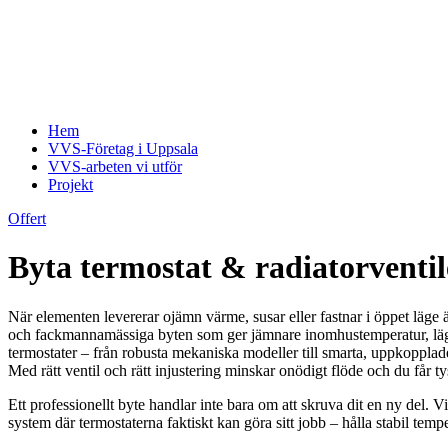
Hem
VVS-Företag i Uppsala
VVS-arbeten vi utför
Projekt
Offert
Byta termostat & radiatorventi
När elementen levererar ojämn värme, susar eller fastnar i öppet läge ä
och fackmannamässiga byten som ger jämnare inomhustemperatur, lägre
termostater – från robusta mekaniska modeller till smarta, uppkopplade
Med rätt ventil och rätt injustering minskar onödigt flöde och du får 
Ett professionellt byte handlar inte bara om att skruva dit en ny del. Vi k
system där termostaterna faktiskt kan göra sitt jobb – hålla stabil te