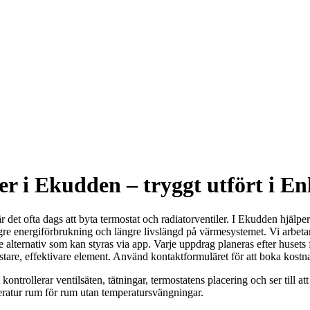
ler i Ekudden – tryggt utfört i
r det ofta dags att byta termostat och radiatorventiler. I Ekudden hjälpe
 energiförbrukning och längre livslängd på värmesystemet. Vi arbetar
 alternativ som kan styras via app. Varje uppdrag planeras efter husets
tystare, effektivare element. Använd kontaktformuläret för att boka kos
ontrollerar ventilsäten, tätningar, termostatens placering och ser till att v
mperatur rum för rum utan temperatursvängningar.