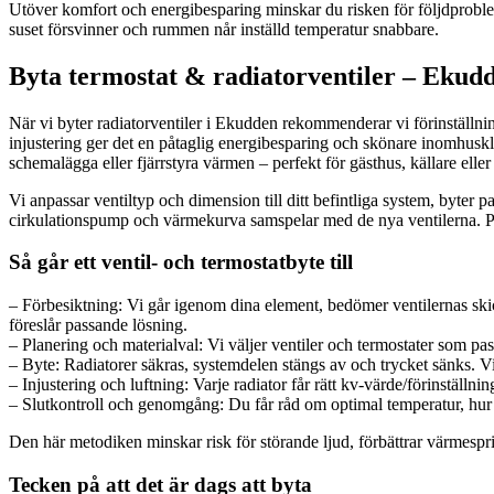
Utöver komfort och energibesparing minskar du risken för följdproblem 
suset försvinner och rummen når inställd temperatur snabbare.
Byta termostat & radiatorventiler – Eku
När vi byter radiatorventiler i Ekudden rekommenderar vi förinställni
injustering ger det en påtaglig energibesparing och skönare inomhuskli
schemalägga eller fjärrstyra värmen – perfekt för gästhus, källare ell
Vi anpassar ventiltyp och dimension till ditt befintliga system, byter pa
cirkulationspump och värmekurva samspelar med de nya ventilerna. På 
Så går ett ventil- och termostatbyte till
– Förbesiktning: Vi går igenom dina element, bedömer ventilernas skic
föreslår passande lösning.
– Planering och materialval: Vi väljer ventiler och termostater som pas
– Byte: Radiatorer säkras, systemdelen stängs av och trycket sänks. Vi
– Injustering och luftning: Varje radiator får rätt kv-värde/förinställnin
– Slutkontroll och genomgång: Du får råd om optimal temperatur, hur ter
Den här metodiken minskar risk för störande ljud, förbättrar värmesprid
Tecken på att det är dags att byta