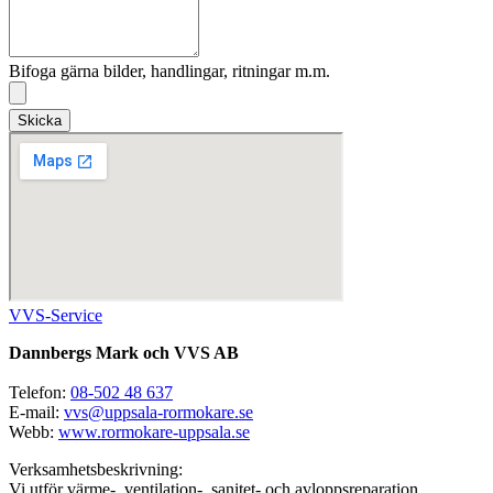
Bifoga gärna bilder, handlingar, ritningar m.m.
Skicka
VVS-Service
Dannbergs Mark och VVS AB
Telefon:
08-502 48 637
E-mail:
vvs@uppsala-rormokare.se
Webb:
www.rormokare-uppsala.se
Verksamhetsbeskrivning:
Vi utför värme-, ventilation-, sanitet- och avloppsreparation,