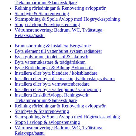
Trekammarbrunn/Slamavskiljare
Relining rörledningar & Renovering avloppsrör
Stambyte & Stamrenovering
Stamspolning & Spola Avlopp med Högtrycksspolning
Stopp i avlopp & avloppsrensning
Våtrumsrenovering: Badrum, WC, Tvättstuga,
Relax/spa/bastu
Brunnsborrning & Installera Bergvärme
Byta element till vattenburet system radiatorer
Byta golvbrunn, toalettstol & takdusch
Byta vattenutkastare & trädgårdskran
Byte Rörledningar & Bilning Avloppsrör
Installera eller byta blandare / köksblandare
Installera eller byta diskmaskin, tvättmaskin, vitvaror
Installera eller byta varmvattenberedare
Installera eller byta vattenpump / värmepump
Installera Enskilt Avlopp, Reningsverk,
Trekammarbrunn/Slamavskiljare
Relining rörledningar & Renovering avloppsrör
Stambyte & Stamrenovering
Stamspolning & Spola Avlopp med Högtrycksspolning
Stopp i avlopp & avloppsrensning
Våtrumsrenovering: Badrum, WC, Tvättstuga,
Relax/spa/bastu