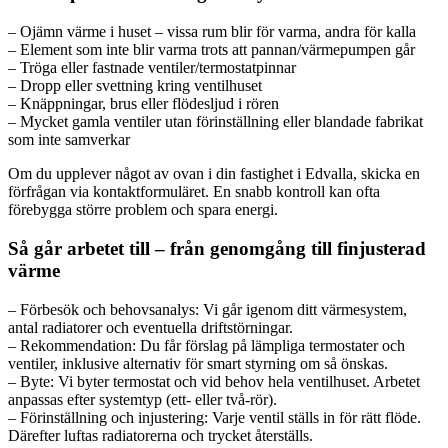
– Ojämn värme i huset – vissa rum blir för varma, andra för kalla
– Element som inte blir varma trots att pannan/värmepumpen går
– Tröga eller fastnade ventiler/termostatpinnar
– Dropp eller svettning kring ventilhuset
– Knäppningar, brus eller flödesljud i rören
– Mycket gamla ventiler utan förinställning eller blandade fabrikat
som inte samverkar
Om du upplever något av ovan i din fastighet i Edvalla, skicka en
förfrågan via kontaktformuläret. En snabb kontroll kan ofta
förebygga större problem och spara energi.
Så går arbetet till – från genomgång till finjusterad
värme
– Förbesök och behovsanalys: Vi går igenom ditt värmesystem,
antal radiatorer och eventuella driftstörningar.
– Rekommendation: Du får förslag på lämpliga termostater och
ventiler, inklusive alternativ för smart styrning om så önskas.
– Byte: Vi byter termostat och vid behov hela ventilhuset. Arbetet
anpassas efter systemtyp (ett- eller två-rör).
– Förinställning och injustering: Varje ventil ställs in för rätt flöde.
Därefter luftas radiatorerna och trycket återställs.