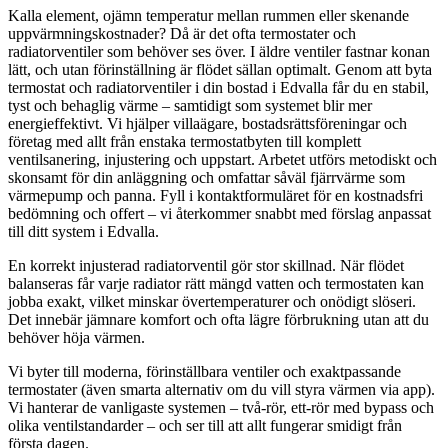
Kalla element, ojämn temperatur mellan rummen eller skenande
uppvärmningskostnader? Då är det ofta termostater och
radiatorventiler som behöver ses över. I äldre ventiler fastnar konan
lätt, och utan förinställning är flödet sällan optimalt. Genom att byta
termostat och radiatorventiler i din bostad i Edvalla får du en stabil,
tyst och behaglig värme – samtidigt som systemet blir mer
energieffektivt. Vi hjälper villaägare, bostadsrättsföreningar och
företag med allt från enstaka termostatbyten till komplett
ventilsanering, injustering och uppstart. Arbetet utförs metodiskt och
skonsamt för din anläggning och omfattar såväl fjärrvärme som
värmepump och panna. Fyll i kontaktformuläret för en kostnadsfri
bedömning och offert – vi återkommer snabbt med förslag anpassat
till ditt system i Edvalla.
En korrekt injusterad radiatorventil gör stor skillnad. När flödet
balanseras får varje radiator rätt mängd vatten och termostaten kan
jobba exakt, vilket minskar övertemperaturer och onödigt slöseri.
Det innebär jämnare komfort och ofta lägre förbrukning utan att du
behöver höja värmen.
Vi byter till moderna, förinställbara ventiler och exaktpassande
termostater (även smarta alternativ om du vill styra värmen via app).
Vi hanterar de vanligaste systemen – två-rör, ett-rör med bypass och
olika ventilstandarder – och ser till att allt fungerar smidigt från
första dagen.