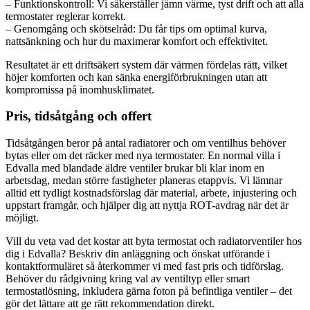
– Funktionskontroll: Vi säkerställer jämn värme, tyst drift och att alla
termostater reglerar korrekt.
– Genomgång och skötselråd: Du får tips om optimal kurva,
nattsänkning och hur du maximerar komfort och effektivitet.
Resultatet är ett driftsäkert system där värmen fördelas rätt, vilket
höjer komforten och kan sänka energiförbrukningen utan att
kompromissa på inomhusklimatet.
Pris, tidsåtgång och offert
Tidsåtgången beror på antal radiatorer och om ventilhus behöver
bytas eller om det räcker med nya termostater. En normal villa i
Edvalla med blandade äldre ventiler brukar bli klar inom en
arbetsdag, medan större fastigheter planeras etappvis. Vi lämnar
alltid ett tydligt kostnadsförslag där material, arbete, injustering och
uppstart framgår, och hjälper dig att nyttja ROT-avdrag när det är
möjligt.
Vill du veta vad det kostar att byta termostat och radiatorventiler hos
dig i Edvalla? Beskriv din anläggning och önskat utförande i
kontaktformuläret så återkommer vi med fast pris och tidförslag.
Behöver du rådgivning kring val av ventiltyp eller smart
termostatlösning, inkludera gärna foton på befintliga ventiler – det
gör det lättare att ge rätt rekommendation direkt.