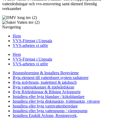
vattenledningar och vvs-renovering samt därmed förenlig
verksamhet
Navigering
Hem
VVS-Företag i Uppsala
VVS-arbeten vi utför
Hem
VVS-Företag i Uppsala
VVS-arbeten vi utför
Brunnsborrning & Installera Bergvärme
Byta element till vattenburet system radiatorer
Byta golvbrunn, toalettstol & takdusch
Byta vattenutkastare & trädgårdskran
Byte Rörledningar & Bilning Avloppsrör
Installera eller byta blandare / köksblandare
Installera eller byta diskmaskin, tvättmaskin, vitvaror
Installera eller byta varmvattenberedare
Installera eller byta vattenpump / värmepump
Installera Enskilt Avlopp, Reningsverk,