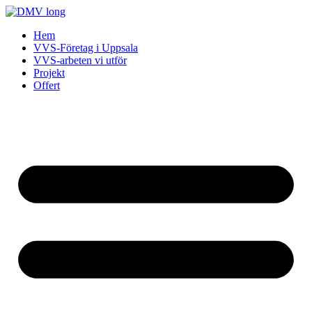
Skip
to
Hem
content
VVS-Företag i Uppsala
VVS-arbeten vi utför
Projekt
Offert