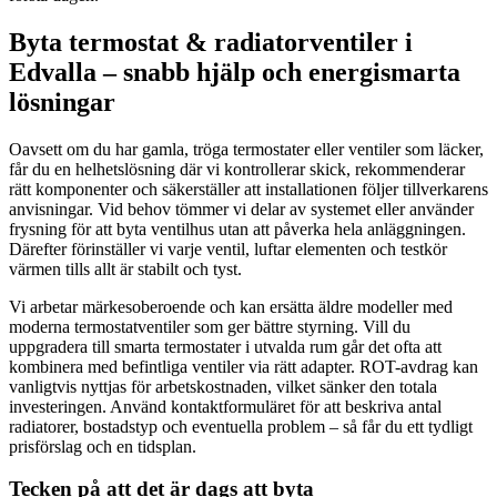
Byta termostat & radiatorventiler i
Edvalla – snabb hjälp och energismarta
lösningar
Oavsett om du har gamla, tröga termostater eller ventiler som läcker,
får du en helhetslösning där vi kontrollerar skick, rekommenderar
rätt komponenter och säkerställer att installationen följer tillverkarens
anvisningar. Vid behov tömmer vi delar av systemet eller använder
frysning för att byta ventilhus utan att påverka hela anläggningen.
Därefter förinställer vi varje ventil, luftar elementen och testkör
värmen tills allt är stabilt och tyst.
Vi arbetar märkesoberoende och kan ersätta äldre modeller med
moderna termostatventiler som ger bättre styrning. Vill du
uppgradera till smarta termostater i utvalda rum går det ofta att
kombinera med befintliga ventiler via rätt adapter. ROT-avdrag kan
vanligtvis nyttjas för arbetskostnaden, vilket sänker den totala
investeringen. Använd kontaktformuläret för att beskriva antal
radiatorer, bostadstyp och eventuella problem – så får du ett tydligt
prisförslag och en tidsplan.
Tecken på att det är dags att byta