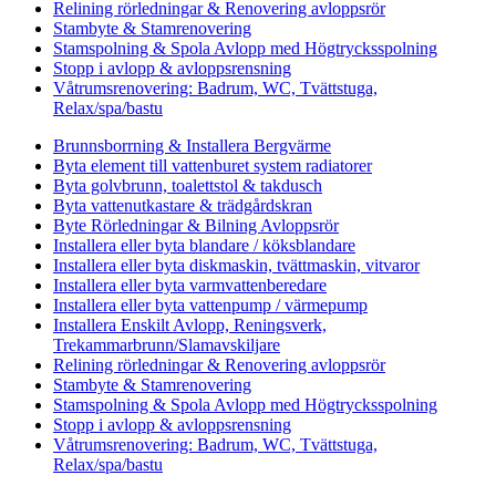
Relining rörledningar & Renovering avloppsrör
Stambyte & Stamrenovering
Stamspolning & Spola Avlopp med Högtrycksspolning
Stopp i avlopp & avloppsrensning
Våtrumsrenovering: Badrum, WC, Tvättstuga,
Relax/spa/bastu
Brunnsborrning & Installera Bergvärme
Byta element till vattenburet system radiatorer
Byta golvbrunn, toalettstol & takdusch
Byta vattenutkastare & trädgårdskran
Byte Rörledningar & Bilning Avloppsrör
Installera eller byta blandare / köksblandare
Installera eller byta diskmaskin, tvättmaskin, vitvaror
Installera eller byta varmvattenberedare
Installera eller byta vattenpump / värmepump
Installera Enskilt Avlopp, Reningsverk,
Trekammarbrunn/Slamavskiljare
Relining rörledningar & Renovering avloppsrör
Stambyte & Stamrenovering
Stamspolning & Spola Avlopp med Högtrycksspolning
Stopp i avlopp & avloppsrensning
Våtrumsrenovering: Badrum, WC, Tvättstuga,
Relax/spa/bastu