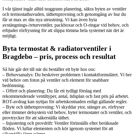
I vår tjänst ingår alltid noggrann planering, säkra byten av ventiler
och termostathuvuden, täthetsprovning och genomgång av hur du
får ut max av din nya utrustning. Vi kan även byta
avstängnings-/returventiler, packboxar och O-ringar vid behov, och
erbjuder rörfrysning för att slippa tömma hela systemet när det är
möjligt.
Byta termostat & radiatorventiler i
Bragdebo – pris, process och resultat
Så här går det till när du beställer ett byte hos oss:
– Behovsanalys: Du beskriver problemen i kontaktformuläret. Vi ber
vid behov om foton på ventiler och element för snabbare
bedömning.
– Offert och planering: Du får ett tydligt förslag med
rekommenderade ventiltyper, antal, tidsplan och fast pris på arbetet.
ROT-avdrag kan nyttjas för arbetskostnaden enligt gällande regler.
– Byte och täthetsprovning: Vi skyddar ytor, stänger av, rörfryser
eller tömmer delsystem vid behov, byter termostater och ventiler, och
provtrycker för att säkerställa täthet.
– Injustering och provdrift: Ventiler förinställs efter beräknade
flöden. Vi luftar elementen och kör igenom systemet för att
säkerställa jämn värme.