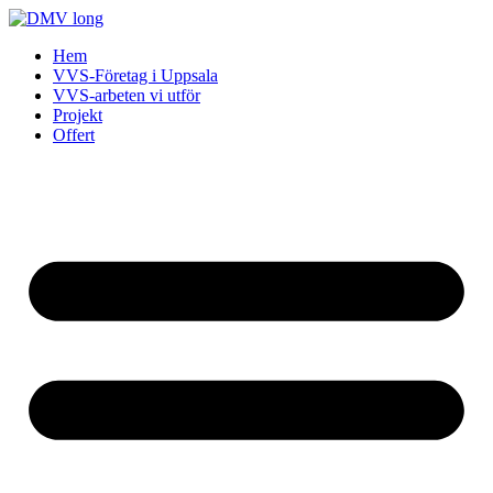
Skip
to
Hem
content
VVS-Företag i Uppsala
VVS-arbeten vi utför
Projekt
Offert