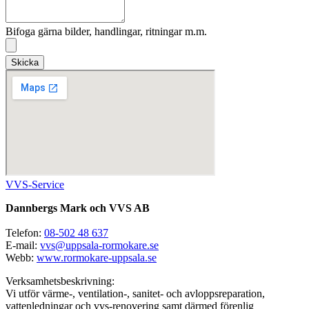
Bifoga gärna bilder, handlingar, ritningar m.m.
Skicka
VVS-Service
Dannbergs Mark och VVS AB
Telefon:
08-502 48 637
E-mail:
vvs@uppsala-rormokare.se
Webb:
www.rormokare-uppsala.se
Verksamhetsbeskrivning:
Vi utför värme-, ventilation-, sanitet- och avloppsreparation,
vattenledningar och vvs-renovering samt därmed förenlig