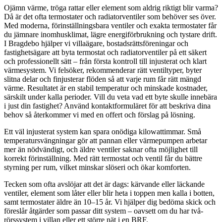
Ojämn värme, tröga rattar eller element som aldrig riktigt blir varma?
Då är det ofta termostater och radiatorventiler som behöver ses över.
Med moderna, förinställningsbara ventiler och exakta termostater får
du jämnare inomhusklimat, lägre energiförbrukning och tystare drift.
I Bragdebo hjälper vi villaägare, bostadsrättsföreningar och
fastighetsägare att byta termostat och radiatorventiler på ett säkert
och professionellt sätt – från första kontroll till injusterat och klart
värmesystem. Vi felsöker, rekommenderar rätt ventiltyper, byter
slitna delar och finjusterar flöden så att varje rum får rätt mängd
värme. Resultatet är en stabil temperatur och minskade kostnader,
särskilt under kalla perioder. Vill du veta vad ett byte skulle innebära
i just din fastighet? Använd kontaktformuläret för att beskriva dina
behov så återkommer vi med en offert och förslag på lösning.
Ett väl injusterat system kan spara onödiga kilowattimmar. Små
temperatursvängningar gör att pannan eller värmepumpen arbetar
mer än nödvändigt, och äldre ventiler saknar ofta möjlighet till
korrekt förinställning. Med rätt termostat och ventil får du bättre
styrning per rum, vilket minskar slöseri och ökar komforten.
Tecken som ofta avslöjar att det är dags: kärvande eller läckande
ventiler, element som låter eller blir heta i toppen men kalla i botten,
samt termostater äldre än 10–15 år. Vi hjälper dig bedöma skick och
föreslår åtgärder som passar ditt system – oavsett om du har två-
rörssystem i villan eller ett större nät i en BRF.