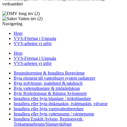
verksamhet
Navigering
Hem
VVS-Företag i Uppsala
VVS-arbeten vi utför
Hem
VVS-Företag i Uppsala
VVS-arbeten vi utför
Brunnsborrning & Installera Bergvärme
Byta element till vattenburet system radiatorer
Byta golvbrunn, toalettstol & takdusch
Byta vattenutkastare & trädgårdskran
Byte Rörledningar & Bilning Avloppsrör
Installera eller byta blandare / köksblandare
Installera eller byta diskmaskin, tvättmaskin, vitvaror
Installera eller byta varmvattenberedare
Installera eller byta vattenpump / värmepump
Installera Enskilt Avlopp, Reningsverk,
Trekammarbrunn/Slamavskiljare