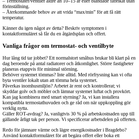
– Termostater/ventiler äldre än 10–15 år eller blandade fabrikat utan
förinställning.
– Återkommande behov av att vrida “max/min” för att få rätt
temperatur.
Känner du igen något av detta? Beskriv symptomen i
kontaktformuläret så får du en åtgärdsplan och offert.
Vanliga frågor om termostat- och ventilbyte
Hur lång tid tar jobbet? Ett normalstort småhus brukar bli klart på en
dag beroende på antal radiatorer och åtkomlighet. Större fastigheter
planeras etappvis för minimal störning.
Behöver systemet tömmas? Inte alltid. Med rörfrysning kan vi ofta
byta ventiler lokalt utan att tömma hela systemet.
Påverkas inomhusmiljön? Arbetet är rent och kontrollerat; vi
skyddar golv och möbler och lämnar systemet luftat och provkört.
Kan jag kombinera med smart styrning? Ja, vi kan installera
kompatibla termostathuvuden och ge råd om när uppkoppling gör
verklig nytta.
Gäller ROT-avdrag? Ja, vanligtvis 30 % på arbetskostnaden upp till
gällande årligt tak per person. Vi specificerar arbetsdelen på offerten.
Redo för jämnare värme och lägre energikostnader i Bragdebo?
Använd kontaktformuläret för att begära offert eller boka ett