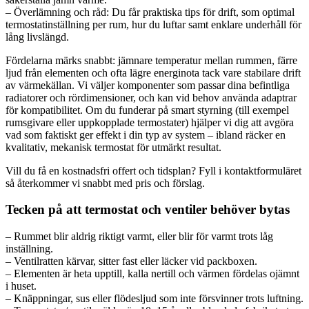
– Överlämning och råd: Du får praktiska tips för drift, som optimal
termostatinställning per rum, hur du luftar samt enklare underhåll för
lång livslängd.
Fördelarna märks snabbt: jämnare temperatur mellan rummen, färre
ljud från elementen och ofta lägre energinota tack vare stabilare drift
av värmekällan. Vi väljer komponenter som passar dina befintliga
radiatorer och rördimensioner, och kan vid behov använda adaptrar
för kompatibilitet. Om du funderar på smart styrning (till exempel
rumsgivare eller uppkopplade termostater) hjälper vi dig att avgöra
vad som faktiskt ger effekt i din typ av system – ibland räcker en
kvalitativ, mekanisk termostat för utmärkt resultat.
Vill du få en kostnadsfri offert och tidsplan? Fyll i kontaktformuläret
så återkommer vi snabbt med pris och förslag.
Tecken på att termostat och ventiler behöver bytas
– Rummet blir aldrig riktigt varmt, eller blir för varmt trots låg
inställning.
– Ventilratten kärvar, sitter fast eller läcker vid packboxen.
– Elementen är heta upptill, kalla nertill och värmen fördelas ojämnt
i huset.
– Knäppningar, sus eller flödesljud som inte försvinner trots luftning.