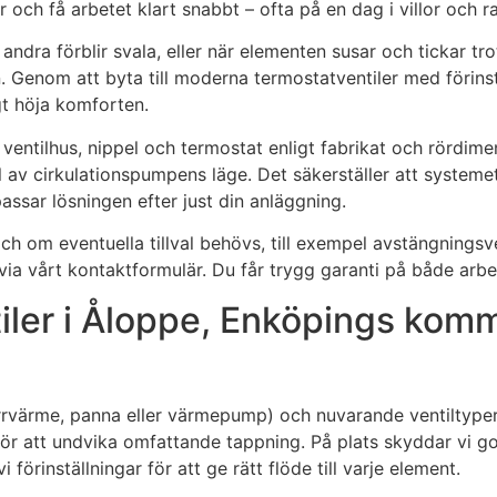
ch få arbetet klart snabbt – ofta på en dag i villor och r
dra förblir svala, eller när elementen susar och tickar tr
. Genom att byta till moderna termostatventiler med förins
gt höja komforten.
 ventilhus, nippel och termostat enligt fabrikat och rördi
l av cirkulationspumpens läge. Det säkerställer att systemet
ssar lösningen efter just din anläggning.
h om eventuella tillval behövs, till exempel avstängningsve
 via vårt kontaktformulär. Du får trygg garanti på både arbe
iler i Åloppe, Enköpings komm
järrvärme, panna eller värmepump) och nuvarande ventiltype
ör att undvika omfattande tappning. På plats skyddar vi golv
 förinställningar för att ge rätt flöde till varje element.