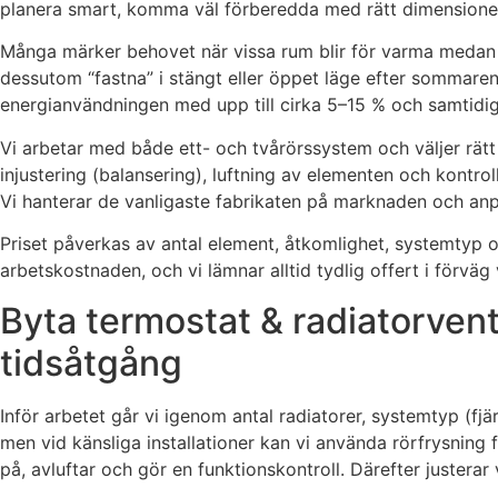
planera smart, komma väl förberedda med rätt dimensioner o
Många märker behovet när vissa rum blir för varma medan an
dessutom “fastna” i stängt eller öppet läge efter sommaren
energianvändningen med upp till cirka 5–15 % och samtidi
Vi arbetar med både ett- och tvårörssystem och väljer rätt
injustering (balansering), luftning av elementen och kontrol
Vi hanterar de vanligaste fabrikaten på marknaden och anpa
Priset påverkas av antal element, åtkomlighet, systemtyp oc
arbetskostnaden, och vi lämnar alltid tydlig offert i förväg
Byta termostat & radiatorvent
tidsåtgång
Inför arbetet går vi igenom antal radiatorer, systemtyp (f
men vid känsliga installationer kan vi använda rörfrysning f
på, avluftar och gör en funktionskontroll. Därefter justerar vi