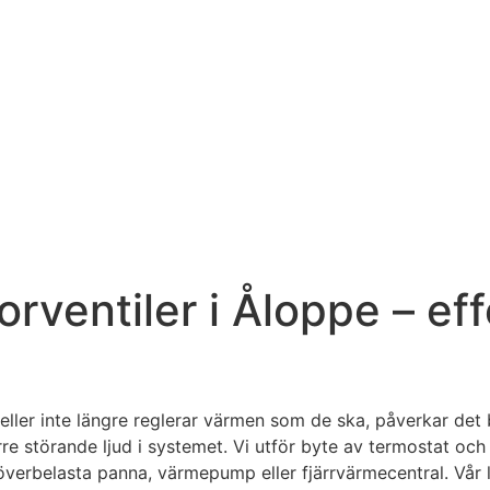
orventiler i Åloppe – ef
a eller inte längre reglerar värmen som de ska, påverkar de
re störande ljud i systemet. Vi utför byte av termostat och
t överbelasta panna, värmepump eller fjärrvärmecentral. Vå