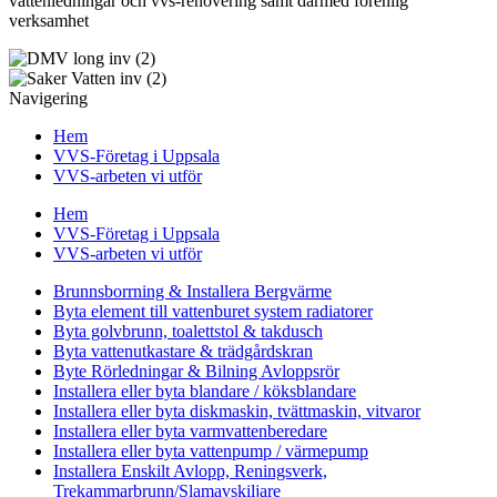
vattenledningar och vvs-renovering samt därmed förenlig
verksamhet
Navigering
Hem
VVS-Företag i Uppsala
VVS-arbeten vi utför
Hem
VVS-Företag i Uppsala
VVS-arbeten vi utför
Brunnsborrning & Installera Bergvärme
Byta element till vattenburet system radiatorer
Byta golvbrunn, toalettstol & takdusch
Byta vattenutkastare & trädgårdskran
Byte Rörledningar & Bilning Avloppsrör
Installera eller byta blandare / köksblandare
Installera eller byta diskmaskin, tvättmaskin, vitvaror
Installera eller byta varmvattenberedare
Installera eller byta vattenpump / värmepump
Installera Enskilt Avlopp, Reningsverk,
Trekammarbrunn/Slamavskiljare