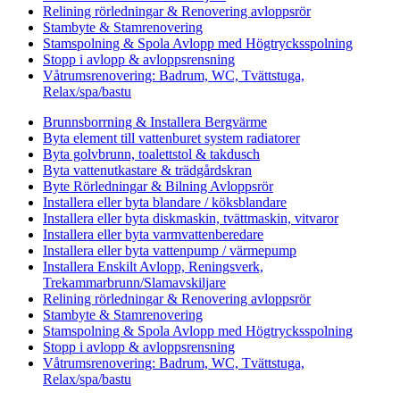
Relining rörledningar & Renovering avloppsrör
Stambyte & Stamrenovering
Stamspolning & Spola Avlopp med Högtrycksspolning
Stopp i avlopp & avloppsrensning
Våtrumsrenovering: Badrum, WC, Tvättstuga,
Relax/spa/bastu
Brunnsborrning & Installera Bergvärme
Byta element till vattenburet system radiatorer
Byta golvbrunn, toalettstol & takdusch
Byta vattenutkastare & trädgårdskran
Byte Rörledningar & Bilning Avloppsrör
Installera eller byta blandare / köksblandare
Installera eller byta diskmaskin, tvättmaskin, vitvaror
Installera eller byta varmvattenberedare
Installera eller byta vattenpump / värmepump
Installera Enskilt Avlopp, Reningsverk,
Trekammarbrunn/Slamavskiljare
Relining rörledningar & Renovering avloppsrör
Stambyte & Stamrenovering
Stamspolning & Spola Avlopp med Högtrycksspolning
Stopp i avlopp & avloppsrensning
Våtrumsrenovering: Badrum, WC, Tvättstuga,
Relax/spa/bastu