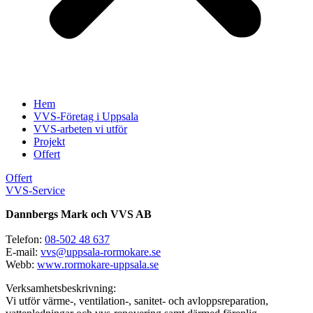
Hem
VVS-Företag i Uppsala
VVS-arbeten vi utför
Projekt
Offert
Offert
VVS-Service
Dannbergs Mark och VVS AB
Telefon:
08-502 48 637
E-mail:
vvs@uppsala-rormokare.se
Webb:
www.rormokare-uppsala.se
Verksamhetsbeskrivning:
Vi utför värme-, ventilation-, sanitet- och avloppsreparation,