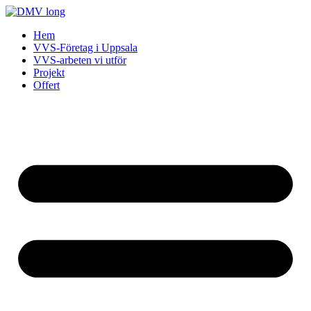
Skip
to
Hem
content
VVS-Företag i Uppsala
VVS-arbeten vi utför
Projekt
Offert