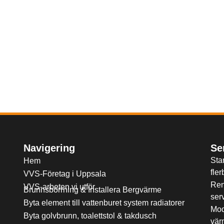
Navigering
Se
Sta
Hem
fle
VVS-Företag i Uppsala
Ren
VVS-arbeten vi utför
Brunnsborrning & Installera Bergvärme
ser
Byta element till vattenburet system radiatorer
Mod
Byta golvbrunn, toalettstol & takdusch
vär