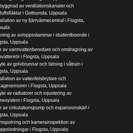
yggnad av ventilationskanaler och
luftsfläktar i Gottsunda, Uppsala
allation av ny fjärrvärmecentral i Flogsta,
sala
ining av avloppsstammar i studentboende i
gsta, Uppsala
e av varmvattenberedare och omdragning av
pvattenrör i Flogsta, Uppsala
yte av golvbrunnar och tätning i våtrum i
gsta, Uppsala
allation av vattenfelsbrytare och
kagesensorer i Flogsta, Uppsala
yte av radiatorer och injustering av
mesystem i Flogsta, Uppsala
e av cirkulationspump och expansionskärl i
gsta, Uppsala
mspolning och kamerainspektion av
oppsledningar i Flogsta, Uppsala