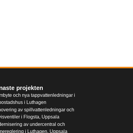
naste projekten
mbyte och nya tappvattenledningar i
rbostadshus i Luthagen
overing av spillvattenledningar och
visventiler i Flogsta, Uppsala
ernisering av undercentral och
mereglering i Luthagen, Uppsala