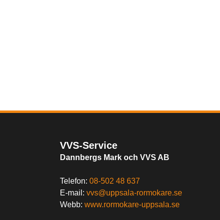
VVS-Service
Dannbergs Mark och VVS AB
Telefon:
08-502 48 637
E-mail:
vvs@uppsala-rormokare.se
Webb:
www.rormokare-uppsala.se