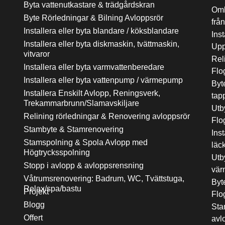
Byta vattenutkastare & trädgårdskran
Omb
Byte Rörledningar & Bilning Avloppsrör
från
Installera eller byta blandare / köksblandare
Inst
Installera eller byta diskmaskin, tvättmaskin,
Upp
vitvaror
Rel
Installera eller byta varmvattenberedare
Flo
Installera eller byta vattenpump / värmepump
Byt
Installera Enskilt Avlopp, Reningsverk,
tap
Trekammarbrunn/Slamavskiljare
Utb
Relining rörledningar & Renovering avloppsrör
Flo
Stambyte & Stamrenovering
Inst
Stamspolning & Spola Avlopp med
läc
Högtrycksspolning
Utb
Stopp i avlopp & avloppsrensning
vär
Våtrumsrenovering: Badrum, WC, Tvättstuga,
Byt
Relax/spa/bastu
Projekt
Flo
Blogg
Sta
Offert
avl