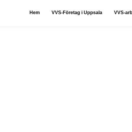
Hem
VVS-Företag i Uppsala
VVS-arb