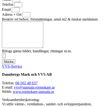
Telefon
Email
Adress + Ort
Beskriv ert behov, förutsättningar, antal m2 & önskat startdatum
Bifoga gärna bilder, handlingar, ritningar m.m.
Skicka
VVS-Service
Dannbergs Mark och VVS AB
Telefon:
08-502 48 637
E-mail:
vvs@uppsala-rormokare.se
Webb:
www.rormokare-uppsala.se
Verksamhetsbeskrivning:
Vi utför värme-, ventilation-, sanitet- och avloppsreparation,