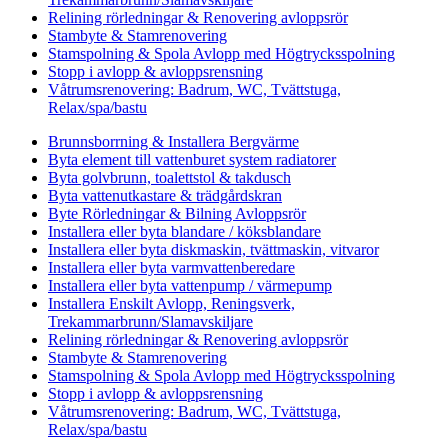
Relining rörledningar & Renovering avloppsrör
Stambyte & Stamrenovering
Stamspolning & Spola Avlopp med Högtrycksspolning
Stopp i avlopp & avloppsrensning
Våtrumsrenovering: Badrum, WC, Tvättstuga,
Relax/spa/bastu
Brunnsborrning & Installera Bergvärme
Byta element till vattenburet system radiatorer
Byta golvbrunn, toalettstol & takdusch
Byta vattenutkastare & trädgårdskran
Byte Rörledningar & Bilning Avloppsrör
Installera eller byta blandare / köksblandare
Installera eller byta diskmaskin, tvättmaskin, vitvaror
Installera eller byta varmvattenberedare
Installera eller byta vattenpump / värmepump
Installera Enskilt Avlopp, Reningsverk,
Trekammarbrunn/Slamavskiljare
Relining rörledningar & Renovering avloppsrör
Stambyte & Stamrenovering
Stamspolning & Spola Avlopp med Högtrycksspolning
Stopp i avlopp & avloppsrensning
Våtrumsrenovering: Badrum, WC, Tvättstuga,
Relax/spa/bastu