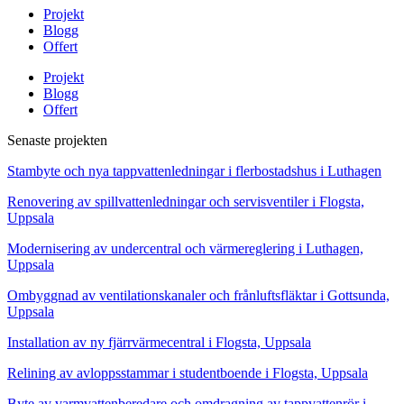
Projekt
Blogg
Offert
Projekt
Blogg
Offert
Senaste projekten
Stambyte och nya tappvattenledningar i flerbostadshus i Luthagen
Renovering av spillvattenledningar och servisventiler i Flogsta,
Uppsala
Modernisering av undercentral och värmereglering i Luthagen,
Uppsala
Ombyggnad av ventilationskanaler och frånluftsfläktar i Gottsunda,
Uppsala
Installation av ny fjärrvärmecentral i Flogsta, Uppsala
Relining av avloppsstammar i studentboende i Flogsta, Uppsala
Byte av varmvattenberedare och omdragning av tappvattenrör i