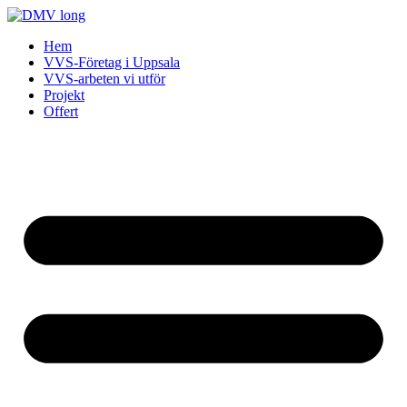
Skip
to
Hem
content
VVS-Företag i Uppsala
VVS-arbeten vi utför
Projekt
Offert