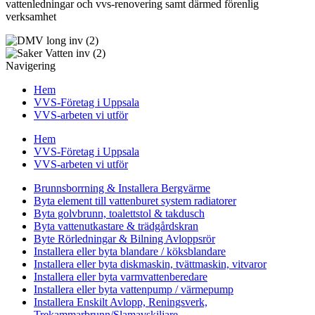
vattenledningar och vvs-renovering samt därmed förenlig
verksamhet
Navigering
Hem
VVS-Företag i Uppsala
VVS-arbeten vi utför
Hem
VVS-Företag i Uppsala
VVS-arbeten vi utför
Brunnsborrning & Installera Bergvärme
Byta element till vattenburet system radiatorer
Byta golvbrunn, toalettstol & takdusch
Byta vattenutkastare & trädgårdskran
Byte Rörledningar & Bilning Avloppsrör
Installera eller byta blandare / köksblandare
Installera eller byta diskmaskin, tvättmaskin, vitvaror
Installera eller byta varmvattenberedare
Installera eller byta vattenpump / värmepump
Installera Enskilt Avlopp, Reningsverk,
Trekammarbrunn/Slamavskiljare