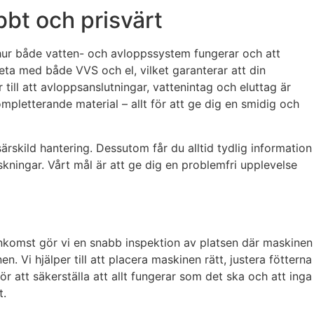
abbt och prisvärt
t hur både vatten- och avloppssystem fungerar och att
beta med både VVS och el, vilket garanterar att din
 till att avloppsanslutningar, vattenintag och eluttag är
ompletterande material – allt för att ge dig en smidig och
rskild hantering. Dessutom får du alltid tydlig information
kningar. Vårt mål är att ge dig en problemfri upplevelse
 ankomst gör vi en snabb inspektion av platsen där maskinen
. Vi hjälper till att placera maskinen rätt, justera fötterna
r att säkerställa att allt fungerar som det ska och att inga
t.