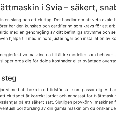
tvättmaskin i Svia – säkert, sn
a in en slang och ett eluttag. Det handlar om att veta exak
atörer har den kunskap och certifiering som krävs för att ar
ar alltid med en genomgång av ditt befintliga utrymme och ser
ven hjälpa till med mindre justeringar och installation av k
ergieffektiva maskinerna till äldre modeller som behöver sä
slipper oroa dig för dolda kostnader eller oväntade överras
r steg
rjar vi med att boka in ett tidsfönster som passar dig. Vid
tt eluttaget är korrekt jordat och anpassat för tvättmaskinen
slangar på ett säkert sätt. Slutligen provkör vi maskinen fö
eventuell bortforsling av din gamla maskin om du önskar de