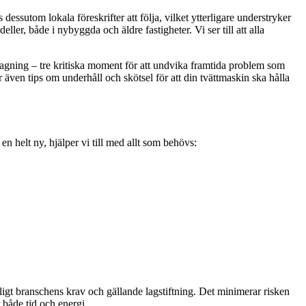
essutom lokala föreskrifter att följa, vilket ytterligare understryker
ler, både i nybyggda och äldre fastigheter. Vi ser till att alla
dragning – tre kritiska moment för att undvika framtida problem som
r även tips om underhåll och skötsel för att din tvättmaskin ska hålla
en helt ny, hjälper vi till med allt som behövs:
enligt branschens krav och gällande lagstiftning. Det minimerar risken
 både tid och energi.