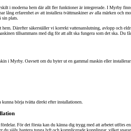
t i moderna hem där allt fler funktioner är integrerade. I Myrby finns d
r lång erfarenhet av att installera tvättmaskiner av alla märken och model
 sin plats.
t hem. Därefter säkerställer vi korrekt vattenanslutning, avlopp och el
 maskinen tillsammans med dig för att allt ska fungera som det ska. Du få
askin i Myrby. Oavsett om du byter ut en gammal maskin eller installerar 
ka kunna börja tvätta direkt efter installationen.
llation
a fördelar. För det första kan du känna dig trygg med att arbetet utförs 
 du själv hantera tunga lyft och komplicerade kopplingar, vilket sparar