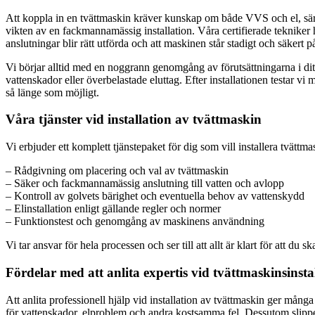
Att koppla in en tvättmaskin kräver kunskap om både VVS och el, särskil
vikten av en fackmannamässig installation. Våra certifierade tekniker ha
anslutningar blir rätt utförda och att maskinen står stadigt och säkert på
Vi börjar alltid med en noggrann genomgång av förutsättningarna i dit
vattenskador eller överbelastade eluttag. Efter installationen testar vi
så länge som möjligt.
Våra tjänster vid installation av tvättmaskin
Vi erbjuder ett komplett tjänstepaket för dig som vill installera tvättm
– Rådgivning om placering och val av tvättmaskin
– Säker och fackmannamässig anslutning till vatten och avlopp
– Kontroll av golvets bärighet och eventuella behov av vattenskydd
– Elinstallation enligt gällande regler och normer
– Funktionstest och genomgång av maskinens användning
Vi tar ansvar för hela processen och ser till att allt är klart för att du s
Fördelar med att anlita expertis vid tvättmaskinsinsta
Att anlita professionell hjälp vid installation av tvättmaskin ger mång
för vattenskador, elproblem och andra kostsamma fel. Dessutom slipper