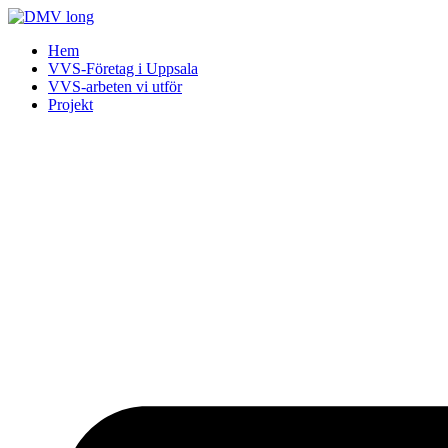
Skip
to
Hem
content
VVS-Företag i Uppsala
VVS-arbeten vi utför
Projekt