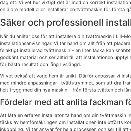
dag ett. Vi vet hur viktigt det är med en korrekt installati
en äldre modell eller installerar en tvättmaskin för första 
Säker och professionell instal
När du anlitar oss för att installera din tvättmaskin i Lill
installationsanvisningar. Vi tar hand om allt från att place
felaktigt installerad tvättmaskin – en liten läcka kan snab
godkänt material och ser alltid till att installationen uppf
för bästa resultat och lång livslängd.
Vi vet också att varje hem är unikt. Därför anpassar vi insta
med mindre anpassningar i tvättutrymmet, som att dra fram va
helt trygg med din nya maskin – från första tvätten och lå
Fördelar med att anlita fackman f
Att låta en erfaren installatör ta hand om din tvättmaskin 
täcks av hemförsäkringen om installationen inte utförts kor
inkoppling. Vi tar ansvar för hela processen och ser till at