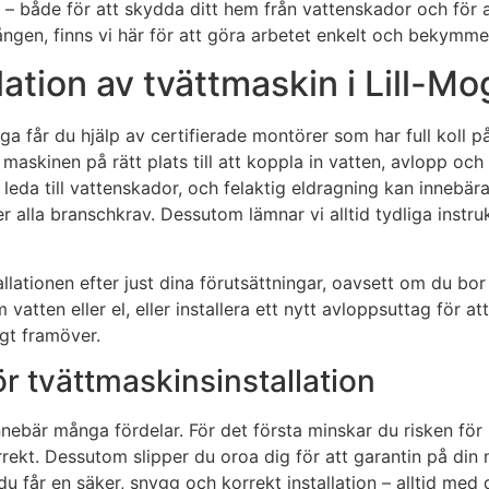
on – både för att skydda ditt hem från vattenskador och för 
gången, finns vi här för att göra arbetet enkelt och bekymmer
lation av tvättmaskin i Lill-Mo
-Moga får du hjälp av certifierade montörer som har full koll
ra maskinen på rätt plats till att koppla in vatten, avlopp o
bt leda till vattenskador, och felaktig eldragning kan inneb
yller alla branschkrav. Dessutom lämnar vi alltid tydliga ins
llationen efter just dina förutsättningar, oavsett om du bor 
tten eller el, eller installera ett nytt avloppsuttag för att
ngt framöver.
ör tvättmaskinsinstallation
innebär många fördelar. För det första minskar du risken för
rekt. Dessutom slipper du oroa dig för att garantin på din 
t du får en säker, snygg och korrekt installation – alltid me