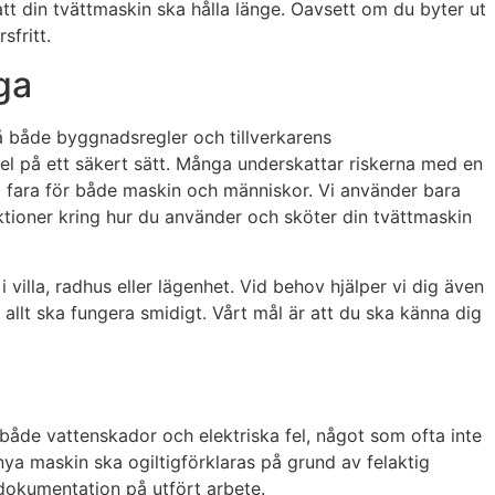
att din tvättmaskin ska hålla länge. Oavsett om du byter ut
sfritt.
ga
 på både byggnadsregler och tillverkarens
ch el på ett säkert sätt. Många underskattar riskerna med en
ära fara för både maskin och människor. Vi använder bara
truktioner kring hur du använder och sköter din tvättmaskin
i villa, radhus eller lägenhet. Vid behov hjälper vi dig även
 allt ska fungera smidigt. Vårt mål är att du ska känna dig
 både vattenskador och elektriska fel, något som ofta inte
nya maskin ska ogiltigförklaras på grund av felaktig
d dokumentation på utfört arbete.