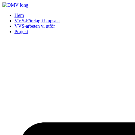
Skip
to
Hem
content
VVS-Företag i Uppsala
VVS-arbeten vi utför
Projekt