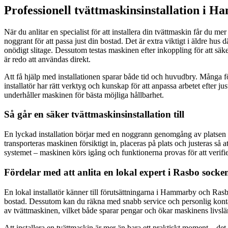
Professionell tvättmaskinsinstallation i H
När du anlitar en specialist för att installera din tvättmaskin får du 
noggrant för att passa just din bostad. Det är extra viktigt i äldre hus d
onödigt slitage. Dessutom testas maskinen efter inkoppling för att säker
är redo att användas direkt.
Att få hjälp med installationen sparar både tid och huvudbry. Många förs
installatör har rätt verktyg och kunskap för att anpassa arbetet efter j
underhåller maskinen för bästa möjliga hållbarhet.
Så går en säker tvättmaskinsinstallation till
En lyckad installation börjar med en noggrann genomgång av platsen där m
transporteras maskinen försiktigt in, placeras på plats och justeras så a
systemet – maskinen körs igång och funktionerna provas för att verifier
Fördelar med att anlita en lokal expert i Rasbo socke
En lokal installatör känner till förutsättningarna i Hammarby och Rasbo 
bostad. Dessutom kan du räkna med snabb service och personlig kont
av tvättmaskinen, vilket både sparar pengar och ökar maskinens livsl
Att installera en tvättmaskin är mer än bara ett praktiskt moment – det