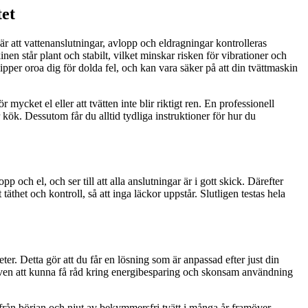
tet
är att vattenanslutningar, avlopp och eldragningar kontrolleras
kinen står plant och stabilt, vilket minskar risken för vibrationer och
lipper oroa dig för dolda fel, och kan vara säker på att din tvättmaskin
mycket el eller att tvätten inte blir riktigt ren. En professionell
r kök. Dessutom får du alltid tydliga instruktioner för hur du
och el, och ser till att alla anslutningar är i gott skick. Därefter
täthet och kontroll, så att inga läckor uppstår. Slutligen testas hela
ter. Detta gör att du får en lösning som är anpassad efter just din
ven att kunna få råd kring energibesparing och skonsam användning
t från början och njut av bekymmersfri tvätt i många år framöver.