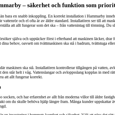
ammarby – säkerhet och funktion som priori
mer än bara en snabb inkoppling. En korrekt installation i Hammarby inneb
är vattenrör och el ofta är av äldre standard. Installatören ser till att mas
ställa att allt fungerar som det ska – från vattenintag till tömning. Du s
öker själva och upptäcker först i efterhand att maskinen läcker, drar för 
ust dina behov, oavsett om tvättmaskinen ska stå i badrum, tvättstuga elle
askinen ska stå. Installatören kontrollerar tillgången på vatten, avlopp 
tt den står helt i våg. Vattenslangar och avloppsslang kopplas in med rätt 
a att allt fungerar korrekt.
n
socken, och har erfarenhet av allt från moderna villor till äldre fastighe
akt om du skulle behöva hjälp längre fram. Många kunder uppskattar ä
ängd.
 är en investering i hemmets komfort och säkerhet. Välj att göra det rät