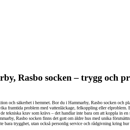
y, Rasbo socken – trygg och profe
unktion och säkerhet i hemmet. Bor du i Hammarby, Rasbo socken och plan
ndvika framtida problem med vattenläckage, felkoppling eller elproblem. En
 de tekniska krav som krävs – det handlar inte bara om att koppla in en 
 I Hammarby, Rasbo socken finns det gott om äldre hus med unika förutsät
 inte bara trygghet, utan också personlig service och rådgivning kring hur