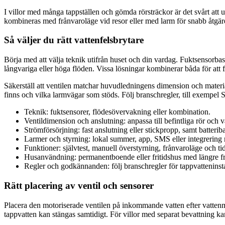
I villor med många tappställen och gömda rörsträckor är det svårt att u
kombineras med frånvaroläge vid resor eller med larm för snabb åtgär
Så väljer du rätt vattenfelsbrytare
Börja med att välja teknik utifrån huset och din vardag. Fuktsensorb
långvariga eller höga flöden. Vissa lösningar kombinerar båda för att 
Säkerställ att ventilen matchar huvudledningens dimension och material
finns och vilka larmvägar som stöds. Följ branschregler, till exempel 
Teknik: fuktsensorer, flödesövervakning eller kombination.
Ventildimension och anslutning: anpassa till befintliga rör och 
Strömförsörjning: fast anslutning eller stickpropp, samt batteri
Larmer och styrning: lokal summer, app, SMS eller integrerin
Funktioner: självtest, manuell överstyrning, frånvaroläge och ti
Husanvändning: permanentboende eller fritidshus med längre f
Regler och godkännanden: följ branschregler för tappvatteninsta
Rätt placering av ventil och sensorer
Placera den motoriserade ventilen på inkommande vatten efter vattenmätar
tappvatten kan stängas samtidigt. För villor med separat bevattning kan