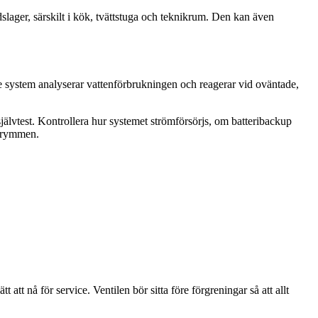
dslager, särskilt i kök, tvättstuga och teknikrum. Den kan även
e system analyserar vattenförbrukningen och reagerar vid oväntade,
jälvtest. Kontrollera hur systemet strömförsörjs, om batteribackup
utrymmen.
tt nå för service. Ventilen bör sitta före förgreningar så att allt