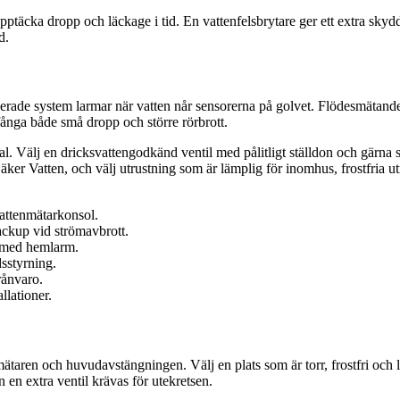
pptäcka dropp och läckage i tid. En vattenfelsbrytare ger ett extra skyd
d.
aserade system larmar när vatten når sensorerna på golvet. Flödesmätand
fånga både små dropp och större rörbrott.
. Välj en dricksvattengodkänd ventil med pålitligt ställdon och gärna s
Säker Vatten, och välj utrustning som är lämplig för inomhus, frostfria 
vattenmätarkonsol.
backup vid strömavbrott.
g med hemlarm.
dsstyrning.
rånvaro.
llationer.
en och huvudavstängningen. Välj en plats som är torr, frostfri och lätt a
 en extra ventil krävas för utekretsen.