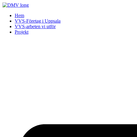
Skip
to
Hem
content
VVS-Företag i Uppsala
VVS-arbeten vi utför
Projekt