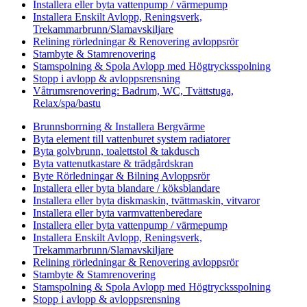
Installera eller byta vattenpump / värmepump
Installera Enskilt Avlopp, Reningsverk,
Trekammarbrunn/Slamavskiljare
Relining rörledningar & Renovering avloppsrör
Stambyte & Stamrenovering
Stamspolning & Spola Avlopp med Högtrycksspolning
Stopp i avlopp & avloppsrensning
Våtrumsrenovering: Badrum, WC, Tvättstuga,
Relax/spa/bastu
Brunnsborrning & Installera Bergvärme
Byta element till vattenburet system radiatorer
Byta golvbrunn, toalettstol & takdusch
Byta vattenutkastare & trädgårdskran
Byte Rörledningar & Bilning Avloppsrör
Installera eller byta blandare / köksblandare
Installera eller byta diskmaskin, tvättmaskin, vitvaror
Installera eller byta varmvattenberedare
Installera eller byta vattenpump / värmepump
Installera Enskilt Avlopp, Reningsverk,
Trekammarbrunn/Slamavskiljare
Relining rörledningar & Renovering avloppsrör
Stambyte & Stamrenovering
Stamspolning & Spola Avlopp med Högtrycksspolning
Stopp i avlopp & avloppsrensning