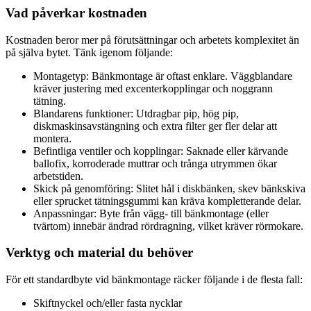
Vad påverkar kostnaden
Kostnaden beror mer på förutsättningar och arbetets komplexitet än
på själva bytet. Tänk igenom följande:
Montagetyp: Bänkmontage är oftast enklare. Väggblandare
kräver justering med excenterkopplingar och noggrann
tätning.
Blandarens funktioner: Utdragbar pip, hög pip,
diskmaskinsavstängning och extra filter ger fler delar att
montera.
Befintliga ventiler och kopplingar: Saknade eller kärvande
ballofix, korroderade muttrar och trånga utrymmen ökar
arbetstiden.
Skick på genomföring: Slitet hål i diskbänken, skev bänkskiva
eller sprucket tätningsgummi kan kräva kompletterande delar.
Anpassningar: Byte från vägg- till bänkmontage (eller
tvärtom) innebär ändrad rördragning, vilket kräver rörmokare.
Verktyg och material du behöver
För ett standardbyte vid bänkmontage räcker följande i de flesta fall:
Skiftnyckel och/eller fasta nycklar