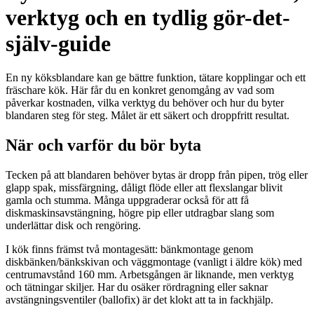
verktyg och en tydlig gör-det-
själv-guide
En ny köksblandare kan ge bättre funktion, tätare kopplingar och ett
fräschare kök. Här får du en konkret genomgång av vad som
påverkar kostnaden, vilka verktyg du behöver och hur du byter
blandaren steg för steg. Målet är ett säkert och droppfritt resultat.
När och varför du bör byta
Tecken på att blandaren behöver bytas är dropp från pipen, trög eller
glapp spak, missfärgning, dåligt flöde eller att flexslangar blivit
gamla och stumma. Många uppgraderar också för att få
diskmaskinsavstängning, högre pip eller utdragbar slang som
underlättar disk och rengöring.
I kök finns främst två montagesätt: bänkmontage genom
diskbänken/bänkskivan och väggmontage (vanligt i äldre kök) med
centrumavstånd 160 mm. Arbetsgången är liknande, men verktyg
och tätningar skiljer. Har du osäker rördragning eller saknar
avstängningsventiler (ballofix) är det klokt att ta in fackhjälp.