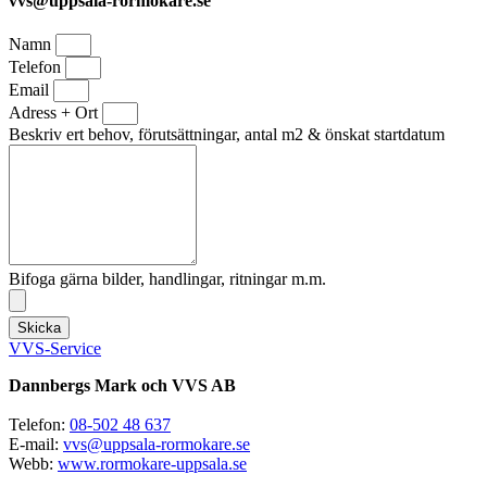
vvs@uppsala-rormokare.se
Namn
Telefon
Email
Adress + Ort
Beskriv ert behov, förutsättningar, antal m2 & önskat startdatum
Bifoga gärna bilder, handlingar, ritningar m.m.
Skicka
VVS-Service
Dannbergs Mark och VVS AB
Telefon:
08-502 48 637
E-mail:
vvs@uppsala-rormokare.se
Webb:
www.rormokare-uppsala.se