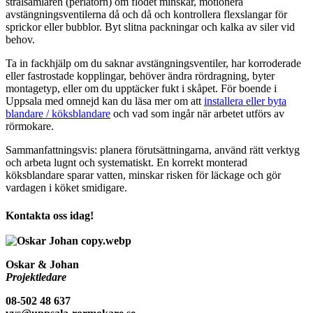
strålsamlaren (perlatorn) om flödet minskar, motionera
avstängningsventilerna då och då och kontrollera flexslangar för
sprickor eller bubblor. Byt slitna packningar och kalka av siler vid
behov.
Ta in fackhjälp om du saknar avstängningsventiler, har korroderade
eller fastrostade kopplingar, behöver ändra rördragning, byter
montagetyp, eller om du upptäcker fukt i skåpet. För boende i
Uppsala med omnejd kan du läsa mer om att
installera eller byta
blandare / köksblandare
och vad som ingår när arbetet utförs av
rörmokare.
Sammanfattningsvis: planera förutsättningarna, använd rätt verktyg
och arbeta lugnt och systematiskt. En korrekt monterad
köksblandare sparar vatten, minskar risken för läckage och gör
vardagen i köket smidigare.
Kontakta oss idag!
Oskar & Johan
Projektledare
08-502 48 637