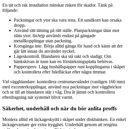
En tät och rak installation minskar risken för skador. Tänk på
följande:
Packningar och ytor ska vara rena. Ett sandkorn kan orsaka
dropp.
Använd rätt tätning på rätt ställe. Planpackningar tätar mot
släta ytor; lin/tejp används endast på gängade
metallkopplingar utan packning.
Korsgänga inte. Börja alltid gänga för hand och känn att det
går lätt innan du använder nyckel.
Lägeskontroll. Blandaren ska stå rakt och stadigt. Om
bänkskivan är tunn kan en förstärkningsplatta behövas.
Pappersprov. Lägg hushållspapper runt kopplingarna i skåpet
och kontrollera efter fuktfläckar efter några timmar.
Vid väggblandare: kontrollera centrumavståndet (vanligen 160 mm)
med excenterkopplingar, använd nya packningar mot väggbrickor
och se till att blandaren står i våg. Dra åt jämnt och kontrollera
efterdragning när systemet blivit varmt.
Säkerhet, underhåll och när du bör anlita proffs
Montera alltid ett läckageskydd i skåpet under diskbänken. En enkel
läckagevarnare ger extra trygghet. Underhåll genom att rengöra