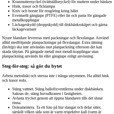
Kranmutternyckel (tvättställsnyckel) för muttern under bänken
Hink, trasor och ficklampa
Kniv och borste för rengöring kring hålet
Eventuellt gängtape (PTFE) eller lin och pasta för gängade
metallkopplingar
Läckageskydd (droppskydd) till diskbänksskåpet och gärna
läckagevarnare
Nyare blandare levereras med packningar och flexslangar. Använd
alltid medföljande planpackningar på flexslangar. Extra tätning
(lin/tejp) ska inte användas mot planpackning eftersom det kan
skada tätytan. På gängade metall mot metall-kopplingar utan
planpackning används lin eller gängtape enligt anvisning.
Steg-för-steg: så gör du bytet
Arbeta metodiskt och stressa inte i trånga utrymmen. Ha alltid hink
och trasor redo.
Stäng vattnet. Stäng ballofixventilerna under diskbänken.
Saknas de, stäng huvudkranen i fastigheten.
Avlasta trycket genom att öppna blandaren tills det slutar
rinna.
Dokumentera. Ta ett foto på hur slangar och delar sitter,
särskilt vilken sida som är varm respektive kall (varm är