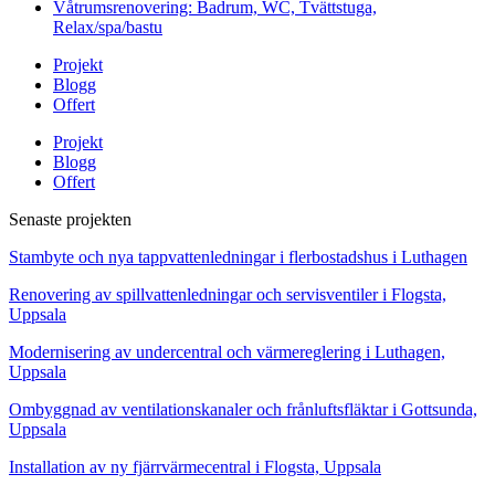
Våtrumsrenovering: Badrum, WC, Tvättstuga,
Relax/spa/bastu
Projekt
Blogg
Offert
Projekt
Blogg
Offert
Senaste projekten
Stambyte och nya tappvattenledningar i flerbostadshus i Luthagen
Renovering av spillvattenledningar och servisventiler i Flogsta,
Uppsala
Modernisering av undercentral och värmereglering i Luthagen,
Uppsala
Ombyggnad av ventilationskanaler och frånluftsfläktar i Gottsunda,
Uppsala
Installation av ny fjärrvärmecentral i Flogsta, Uppsala