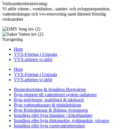
Verksamhetsbeskrivning:
Vi utför värme-, ventilation-, sanitet- och avloppsreparation,
vattenledningar och vvs-renovering samt därmed förenlig
verksamhet
Navigering
Hem
VVS-Företag i Uppsala
VVS-arbeten vi utför
Hem
VVS-Företag i Uppsala
VVS-arbeten vi utför
Brunnsborrning & Installera Bergvärme
Byta element till vattenburet system radiatorer
Byta golvbrunn, toalettstol & takdusch
Byta vattenutkastare & trädgårdskran
Byte Rörledningar & Bilning Avloppsrör
Installera eller byta blandare / köksblandare
Installera eller byta diskmaskin, tvättmaskin, vitvaror
Installera eller byta varmvattenberedare