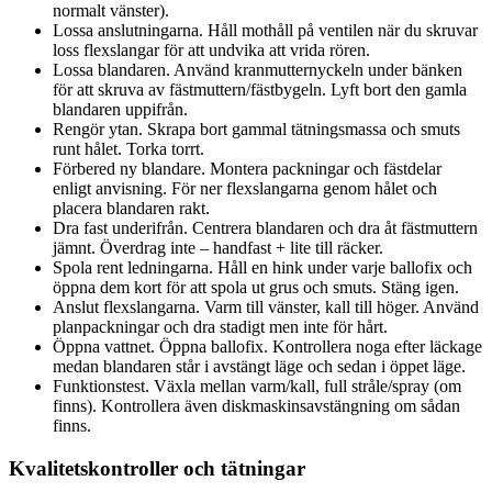
normalt vänster).
Lossa anslutningarna. Håll mothåll på ventilen när du skruvar
loss flexslangar för att undvika att vrida rören.
Lossa blandaren. Använd kranmutternyckeln under bänken
för att skruva av fästmuttern/fästbygeln. Lyft bort den gamla
blandaren uppifrån.
Rengör ytan. Skrapa bort gammal tätningsmassa och smuts
runt hålet. Torka torrt.
Förbered ny blandare. Montera packningar och fästdelar
enligt anvisning. För ner flexslangarna genom hålet och
placera blandaren rakt.
Dra fast underifrån. Centrera blandaren och dra åt fästmuttern
jämnt. Överdrag inte – handfast + lite till räcker.
Spola rent ledningarna. Håll en hink under varje ballofix och
öppna dem kort för att spola ut grus och smuts. Stäng igen.
Anslut flexslangarna. Varm till vänster, kall till höger. Använd
planpackningar och dra stadigt men inte för hårt.
Öppna vattnet. Öppna ballofix. Kontrollera noga efter läckage
medan blandaren står i avstängt läge och sedan i öppet läge.
Funktionstest. Växla mellan varm/kall, full stråle/spray (om
finns). Kontrollera även diskmaskinsavstängning om sådan
finns.
Kvalitetskontroller och tätningar