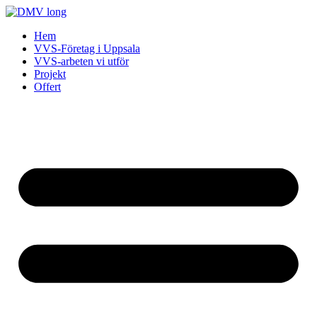
Skip
to
Hem
content
VVS-Företag i Uppsala
VVS-arbeten vi utför
Projekt
Offert